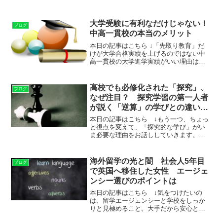
大学受験に有利なだけじゃない！
ブログ
中高一貫校の本当のメリット
本日の記事はこちら ↓「先取り教育」だ
けが大学合格実績を上げるのではない中
高一貫校の大学進学実績がいい理由は、
中学生のうちに高校の範囲まで踏み込ん
で学んでしまういわゆる「先取り教育」
にあるといわれることがよくあります。
高校でも必修化された「探究」、
ブログ
でもそれは、半分正しく...
なぜ注目？ 探究学習の第一人者
が説く「逆算」の学びとの違い
〈dot.〉
本日の記事はこちら ↓もう一つ、ちょっ
と視点を変えて、「探究的な学び」がい
ま必要な理由をお話ししていきます。世
の中の学びの全てが予備校化している、
というお話です。まず大学というのは
「就活の予備校」として機能していま
海外留学の光と闇 社会人5年目
ブログ
す。どんな大学に入ったらど...
で英国へ移住した女性 エージェ
ンシー選びのポイントは
本日の記事はこちら ↓気をつけたいの
は、留学エージェンシーと学校をしっか
りと見極めること。大手だから安心とい
うわけでもないですし、中小だから懇切