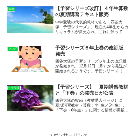
丁寧というわけでもないと思います。極
端に言えば、「懇切丁寧、かつ、リーズ
【予習シリーズ改訂】４年生算数
雑感
ナブル」な留学エージェン...
の夏期講習テキスト販売
中学受験の代表的教材である「四谷大
塚 予習シリーズ」。現在の4年生からカ
リキュラムが変更され、これに伴って、
小4の夏期講習テキスト（算数・国語・理
科・社会）が四谷大塚の教材購入ページ
から購入できるようになっています。夏
予習シリーズ６年上巻の改訂版
ブログ
期講習期間中に（正式に...
発売
四谷大塚の予習シリーズ６年上の改訂版
が発売され、12月12日（月）から発送が
開始されるようです。予習シリーズ（算
数）の改訂に関しては、記事の末尾にあ
る関連記事でも取り上げていますが、一
言で言えば、「カリキュラムの前倒し」
【予習シリーズ】 夏期講習教材
中学受験
です。５年生の下巻ま...
と「下巻」の発売日が公表
四谷大塚のWeb（教材購入ページ）に、
夏期講習教材（算数：4年生／5年生）、
「下巻（6年生）」に関する情報が掲載さ
れています。 夏期講習教材（算数：4年
生／5年生） 及び 下巻（3年生～5年
生）・申込開始日：６月１６日（金） ・
発送開始日...
スポンサーリンク