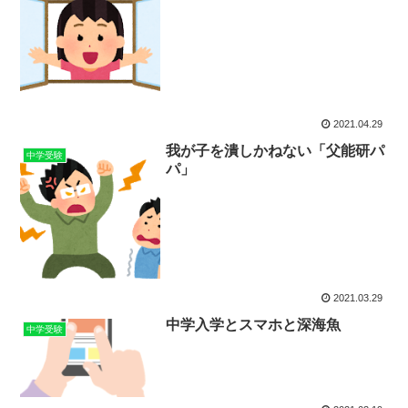
2021.04.29
我が子を潰しかねない「父能研パ
中学受験
パ」
2021.03.29
中学入学とスマホと深海魚
中学受験