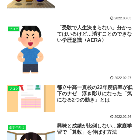
2022.03.03
「受験で人生決まらない」分かっ
ブログ
てはいるけど…消すことのできな
い学歴意識〈AERA〉
2022.02.27
都立中高一貫校の22年度倍率が低
ブログ
下のナゼ…浮き彫りになった「気
になる2つの動き」とは
2022.02.26
興味と成績が比例しない…家庭学
低学年向け
習で「算数」を伸ばす方法