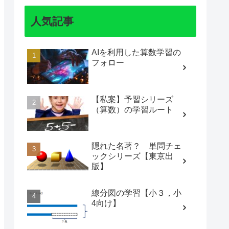
人気記事
AIを利用した算数学習の
フォロー
【私案】予習シリーズ
（算数）の学習ルート
隠れた名著？ 単問チェ
ックシリーズ【東京出
版】
線分図の学習【小３，小
4向け】