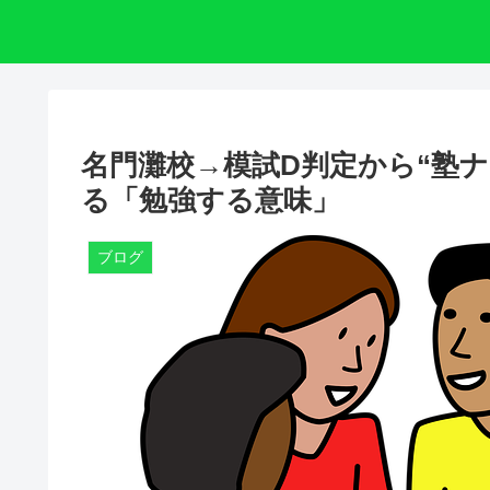
名門灘校→模試D判定から“塾
る「勉強する意味」
ブログ